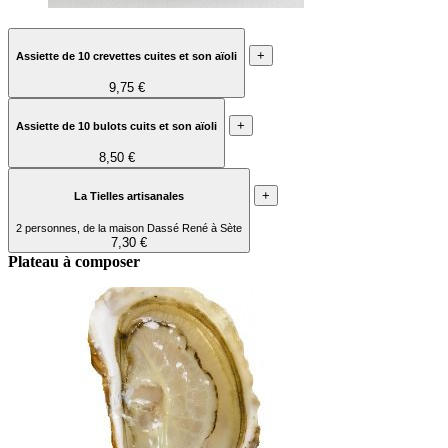
+
Assiette de 10 crevettes cuites et son aïoli
9,75 €
+
Assiette de 10 bulots cuits et son aïoli
8,50 €
+
La Tielles artisanales
2 personnes, de la maison Dassé René à Sète
7,30 €
Plateau à composer