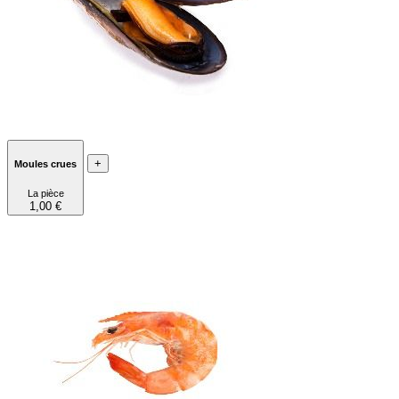
+
Moules crues
La pièce
1,00 €