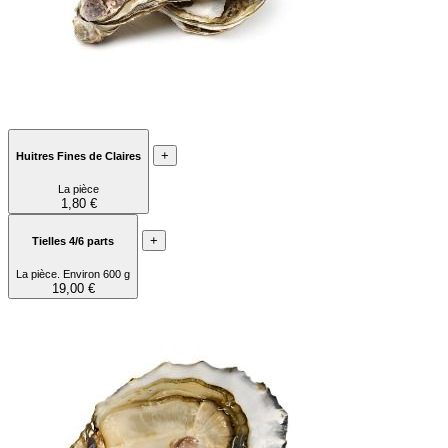
+
Huitres Fines de Claires
La pièce
1,80 €
+
Tielles 4/6 parts
La pièce. Environ 600 g
19,00 €