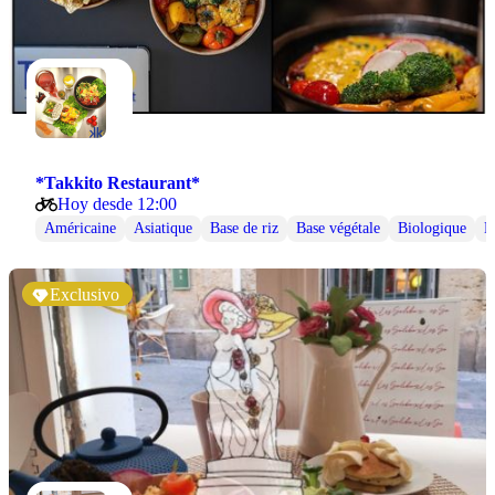
*Takkito Restaurant*
Hoy desde 12:00
Américaine
Asiatique
Base de riz
Base végétale
Biologique
B
Exclusivo