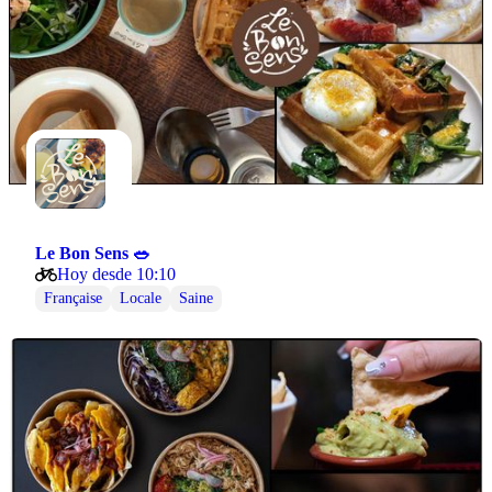
Le Bon Sens 🥗
Hoy desde 10:10
Française
Locale
Saine