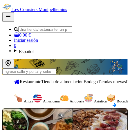
Les Coursiers Montpellierains
Open
main
menu
0,00 €
Iniciar sesión
0
Español
Restaurante
Tienda de alimentación
Bodega
Tiendas nuevas
D
Alitas
Americana
Arrocería
Asiática
Bocadil