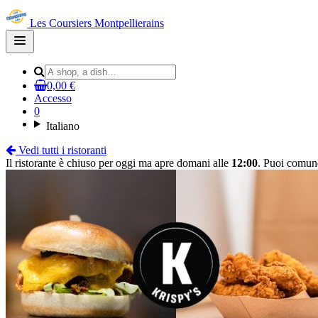
Les Coursiers Montpellierains
Open
main
menu
0,00 €
Accesso
0
Italiano
Vedi tutti i ristoranti
Il ristorante è chiuso per oggi ma apre domani alle
12:00
. Puoi comun