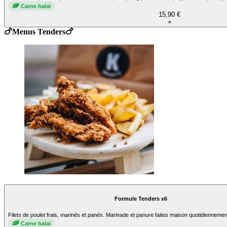
Carne halal
15,90 €
+
🍗Menus Tenders🍗
Formule Tenders x6
Filets de poulet frais, marinés et panés. Marinade et panure faites maison quotidiennement
Carne halal