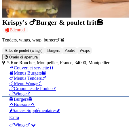
Krispy's 🍗Burger & poulet frit🍔
Edenred
Tenders, wings, wrap, burger🍗🍔
Ailes de poulet (wings)
Burgers
Poulet
Wraps
Orario di apertura
5 Rue Roucher, Montpellier, France, 34000, Montpellier
🍴Couvert et serviette🍴
🍔Menus Burgers🍔
🍗Menus Tenders🍗
🍗Menu Wings🍗
🍗Croquettes de Poulet🍗
🍗Wings🍗
🍔Burgers🍔
🥤Boissons🥤
🌶️Sauces Supplémentaires🌶️
Extra
🍗Wings🍗