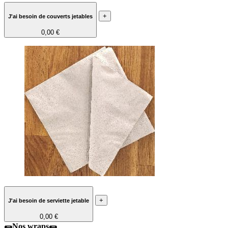
+
J'ai besoin de couverts jetables
0,00 €
+
J'ai besoin de serviette jetable
0,00 €
🌯Nos wraps🌯