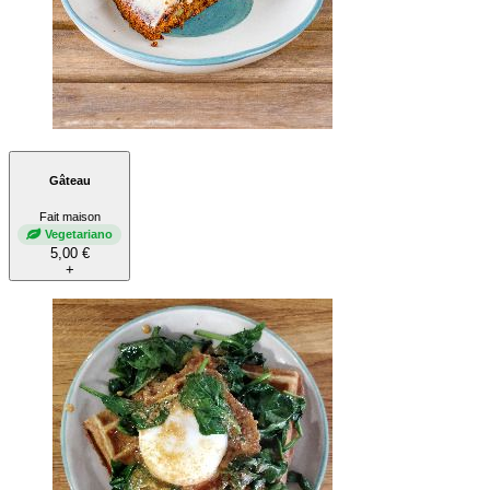
Gâteau
Fait maison
Vegetariano
5,00 €
+