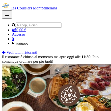
Les Coursiers Montpellierains
Open
main
menu
0,00 €
Accesso
0
Italiano
Vedi tutti i ristoranti
Il ristorante è chiuso al momento ma apre oggi alle
11:30
. Puoi
comunque ordinare per più tardi!