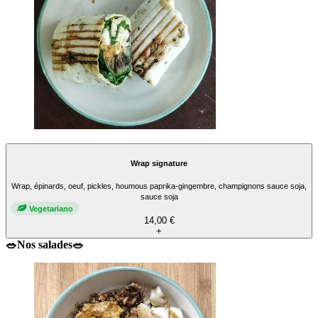
Wrap signature
Wrap, épinards, oeuf, pickles, houmous paprika-gingembre, champignons sauce soja,
sauce soja
Vegetariano
14,00 €
+
🥗Nos salades🥗