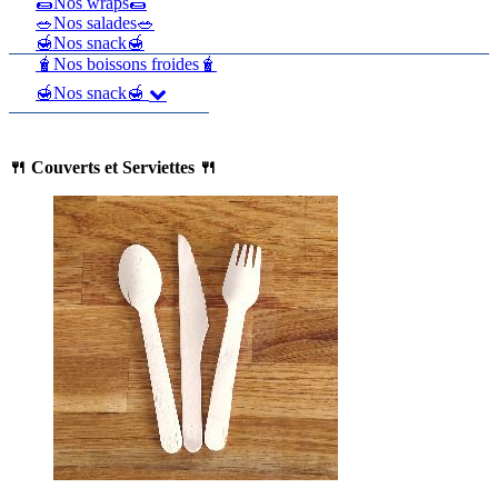
🌯Nos wraps🌯
🥗Nos salades🥗
🍯Nos snack🍯
🧋Nos boissons froides🧋
🍯Nos snack🍯
🍴 Couverts et Serviettes 🍴