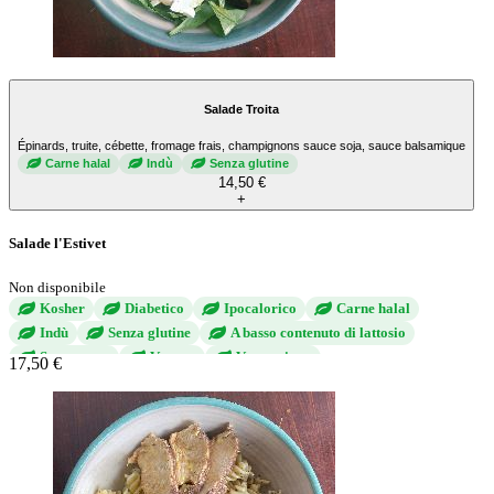
Salade Troita
Épinards, truite, cébette, fromage frais, champignons sauce soja, sauce balsamique
Carne halal
Indù
Senza glutine
14,50 €
+
Salade l'Estivet
Non disponibile
Kosher
Diabetico
Ipocalorico
Carne halal
Indù
Senza glutine
A basso contenuto di lattosio
Senza uova
Vegano
Vegetariano
17,50 €