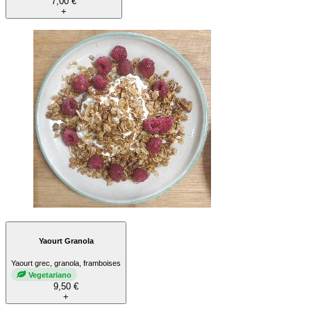
7,00 €
+
Yaourt Granola
Yaourt grec, granola, framboises
Vegetariano
9,50 €
+