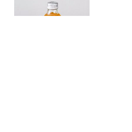
Soda
Bio
4,50 €
+