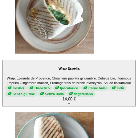
Wrap Espelia
Wrap, Épinards de Provence, Chou fleur paprika gingembre, Cébette Bio, Houmous
Paprika Gingembre maison, Fromage frais de brebis d'Aveyron, Sauce balsamique
Kosher
Diabetico
Ipocalorico
Carne halal
Indù
Senza glutine
Senza uova
Vegetariano
14,00 €
+