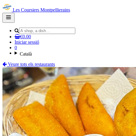
Les Coursiers Montpellierains
Open
main
menu
€0.00
Iniciar sessió
0
Català
Veure tots els restaurants