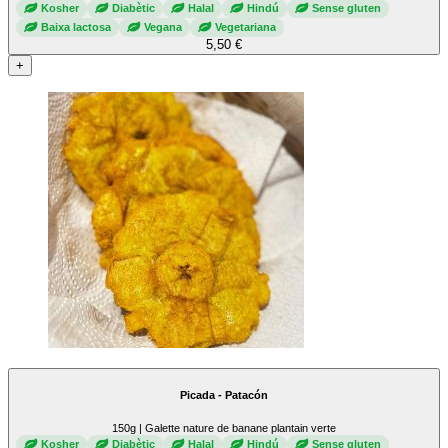
Kosher
Diabètic
Halal
Hindú
Sense gluten
Baixa lactosa
Vegana
Vegetariana
5,50 €
+
Picada - Patacón
150g | Galette nature de banane plantain verte
Kosher
Diabètic
Halal
Hindú
Sense gluten