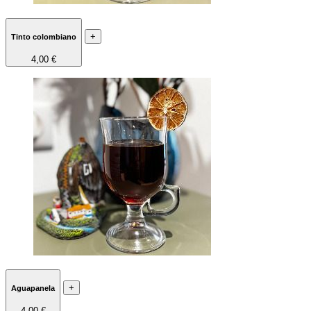
+
Tinto colombiano
4,00 €
+
Aguapanela
4,00 €