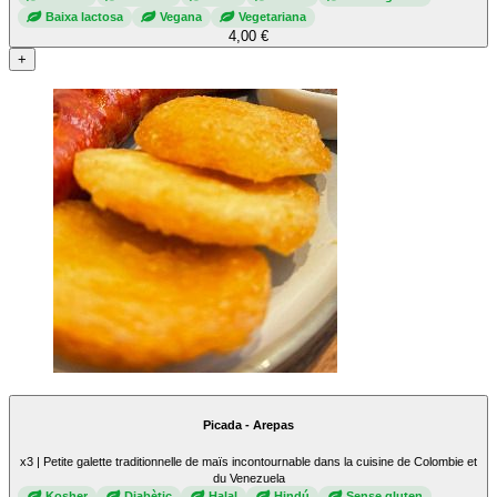
Baixa lactosa
Vegana
Vegetariana
4,00 €
+
Picada - Arepas
x3 | Petite galette traditionnelle de maïs incontournable dans la cuisine de Colombie et
du Venezuela
Kosher
Diabètic
Halal
Hindú
Sense gluten