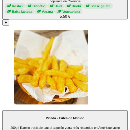
populaire en Colombie
Kosher
Diabètic
Halal
Hindú
Sense gluten
Baixa lactosa
Vegana
Vegetariana
5,50 €
+
Picada - Frites de Manioc
200g | Racine tropicale, aussi appelée yuca, très répandue en Amérique latine